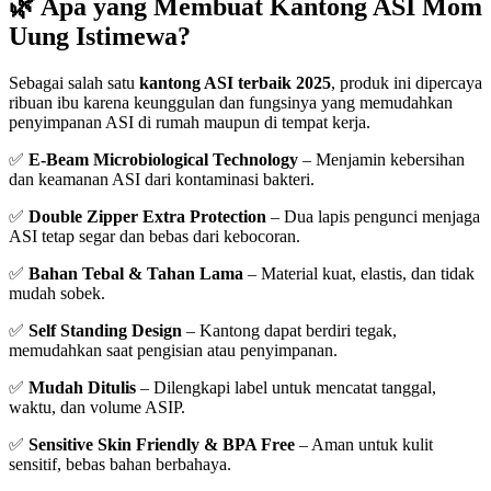
🌿 Apa yang Membuat Kantong ASI Mom
Uung Istimewa?
Sebagai salah satu
kantong ASI terbaik 2025
, produk ini dipercaya
ribuan ibu karena keunggulan dan fungsinya yang memudahkan
penyimpanan ASI di rumah maupun di tempat kerja.
✅
E-Beam Microbiological Technology
– Menjamin kebersihan
dan keamanan ASI dari kontaminasi bakteri.
✅
Double Zipper Extra Protection
– Dua lapis pengunci menjaga
ASI tetap segar dan bebas dari kebocoran.
✅
Bahan Tebal & Tahan Lama
– Material kuat, elastis, dan tidak
mudah sobek.
✅
Self Standing Design
– Kantong dapat berdiri tegak,
memudahkan saat pengisian atau penyimpanan.
✅
Mudah Ditulis
– Dilengkapi label untuk mencatat tanggal,
waktu, dan volume ASIP.
✅
Sensitive Skin Friendly & BPA Free
– Aman untuk kulit
sensitif, bebas bahan berbahaya.