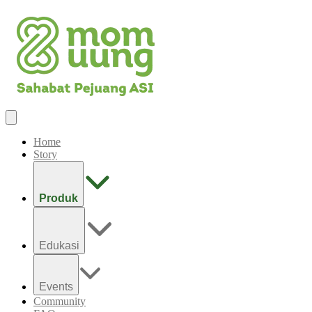
Home
Story
Produk
Edukasi
Events
Community