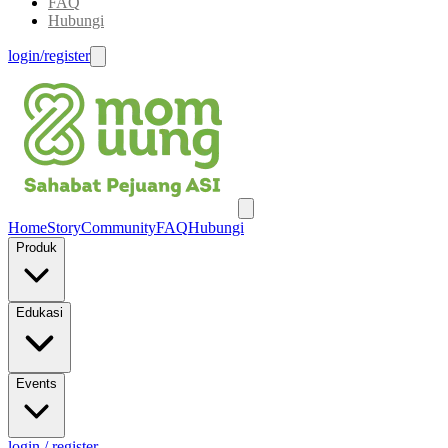
FAQ
Hubungi
login/register
Home
Story
Community
FAQ
Hubungi
Produk
Edukasi
Events
login / register