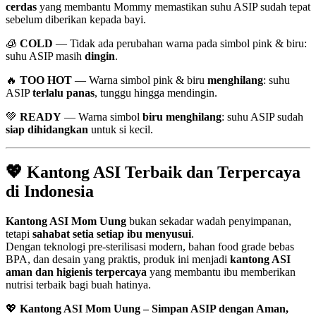
cerdas
yang membantu Mommy memastikan suhu ASIP sudah tepat
sebelum diberikan kepada bayi.
🧊
COLD
— Tidak ada perubahan warna pada simbol pink & biru:
suhu ASIP masih
dingin
.
🔥
TOO HOT
— Warna simbol pink & biru
menghilang
: suhu
ASIP
terlalu panas
, tunggu hingga mendingin.
💚
READY
— Warna simbol
biru menghilang
: suhu ASIP sudah
siap dihidangkan
untuk si kecil.
💖 Kantong ASI Terbaik dan Terpercaya
di Indonesia
Kantong ASI Mom Uung
bukan sekadar wadah penyimpanan,
tetapi
sahabat setia setiap ibu menyusui
.
Dengan teknologi pre-sterilisasi modern, bahan food grade bebas
BPA, dan desain yang praktis, produk ini menjadi
kantong ASI
aman dan higienis terpercaya
yang membantu ibu memberikan
nutrisi terbaik bagi buah hatinya.
💖
Kantong ASI Mom Uung – Simpan ASIP dengan Aman,