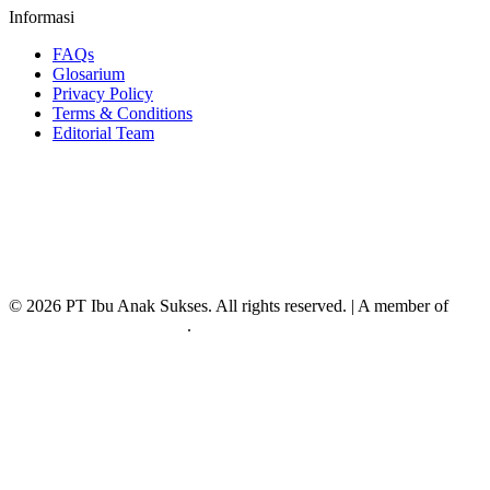
Informasi
FAQs
Glosarium
Privacy Policy
Terms & Conditions
Editorial Team
Facebook
Instagram
Tiktok
Youtube
LinkedIn
Sitemap
© 2026 PT Ibu Anak Sukses. All rights reserved. | A member of
Sukses Corp International
.