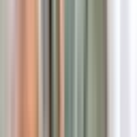
Share.
Previous Article
ASI Seret? Cek 5 Tips Melancarkan ASI untuk Produksi yang
Optimal
Next Article
5 Manfaat Konsultasi Menyusui Sejak Trimester 3
Artikel Terkait
Menyusui
30 Maret 2026
Gumoh Biasa atau Gejala GERD? Kenali Perbedaannya pada
Bayi
Menyusui
22 Mei 2026