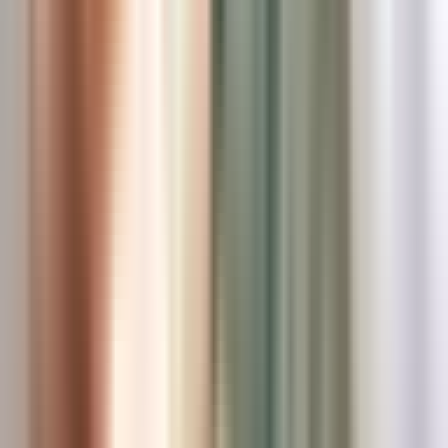
43K
Facebook