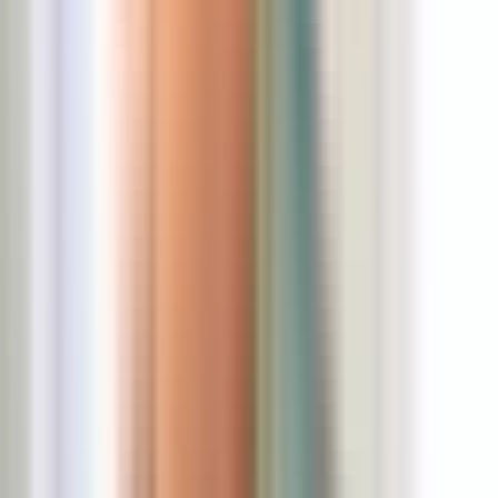
Tips Menurunkan Risiko
Delayed
Lactogenesis II
dan Stimulasi Payudara
Pasca Caesar
Mommy bisa melakukan beberapa langkah berikut
Lakukan Skin-to-Skin Saat Sudah Bersama Bayi
Jika Inisiasi Menyusu Dini (IMD) belum dapat dilakukan optimal
karena kondisi operasi, kontak kulit tetap bisa dimulai saat Mommy
dan bayi sudah berada di ruang perawatan yang sama.
Kontak kulit secara langsung membantu merangsang pelepasan
hormon
oksitosin
. Hormon ini berperan dalam refleks pengeluaran
ASI
(Let-Down Reflex)
sekaligus membuat bayi lebih tenang. Saat
bayi rileks dan dekat dengan tubuh Mommy, refleks menyusu
biasanya lebih kuat sehingga stimulasi payudara juga meningkat.