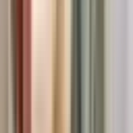
994K
TikTok
Latest
Rekomendasi
News
Asam Lambung Saat Hamil Tanda Rambut Bayi Lebat? Ini
Faktanya
8 Agustus 2026
Ayah Berperan Penting dalam Menyusui, Ini Manfaatnya untuk
Mommy dan Si Kecil
8 Agustus 2026
HMO dalam ASI Ternyata Bantu Jaga Kesehatan Usus Bayi Saat
MPASI
7 Agustus 2026
5 Gambaran Stretch Mark Saat Hamil & Cara Merawatnya