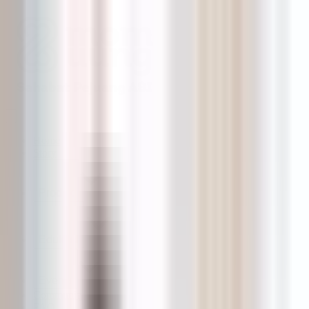
Home
Story
Produk
Edukasi
Events
Community
FAQ