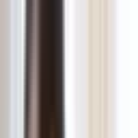
Momuung.com
– Setelah operasi caesar, wajar jika muncul rasa
khawatir saat mulai menyusui. Banyak Mommy bertanya, apakah
menyusui bisa dilakukan dengan nyaman tanpa membuat area
jahitan terasa nyeri, atau takut jika bayi tidak sengaja menendang
perut.
Rasa lelah dan keterbatasan gerak setelah operasi juga sering
membuat Mommy merasa ragu dengan kelancaran ASI. Tapi tenang
ya, Mommy. Melahirkan secara caesar bukan penghalang untuk
menyusui dengan baik.
Dengan posisi yang tepat dan penyesuaian sederhana, Mommy tetap
bisa menyusui dengan nyaman dan minim rasa sakit. Yuk, pelajari
posisi dan strategi menyusui setelah caesar yang aman dan
direkomendasikan agar proses menyusui terasa lebih tenang dan