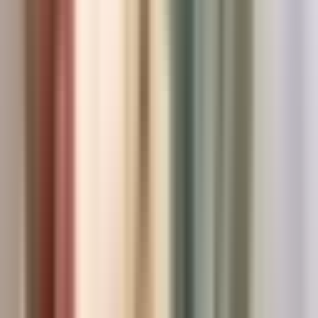
186K
YouTube