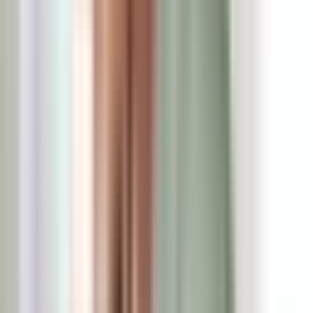
dengan posisi yang tepat dan dukungan dari lingkungan sekitar,
Mommy tetap bisa menjalaninya dengan nyaman. Luka akan pulih
seiring waktu, sementara momen dekat bersama si Kecil saat
menyusui akan jadi kenangan berharga.
Setiap Mommy punya proses pemulihan yang berbeda. Kalau masih
merasa pelekatan belum pas atau ASI terasa belum lancar, Mommy
tidak perlu menghadapinya sendirian. Manfaatkan layanan
Konsultasi Menyusui Mom Uung GRATIS 24 Jam
untuk
mendapatkan pendampingan dan solusi yang sesuai kebutuhan
Mommy.
Yuk, simpan artikel ini sebagai panduan, dan bagikan ke calon
Mommy lainnya agar makin siap dan percaya diri!
Referensi: